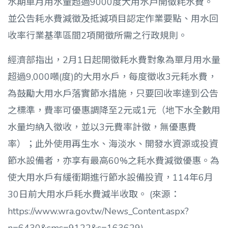
水期單月用水量超過9000度大用水戶開徵耗水費。
並公告耗水費減徵及抵減項目認定作業要點、用水回
收率行業基準區間2項開徵所需之行政規則。
經濟部指出，2月1日起開徵耗水費對象為單月用水量
超過9,000噸(度)的大用水戶，每度徵收3元耗水費，
為鼓勵大用水戶落實節水措施，只要回收率達到公告
之標準，費率可優惠調降至2元或1元（地下水全數用
水量均納入徵收，並以3元費率計徵，無優惠費
率）；此外使用再生水、海淡水、開發水資源或投資
節水設備者，亦享有最高60%之耗水費減徵優惠。為
使大用水戶有緩衝期進行節水設備投資，114年6月
30日前大用水戶耗水費減半收取。 (來源：
https://www.wra.gov.tw/News_Content.aspx?