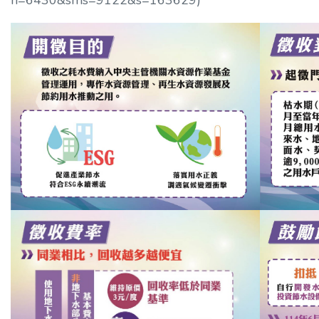
n=6430&sms=9122&s=163629
)