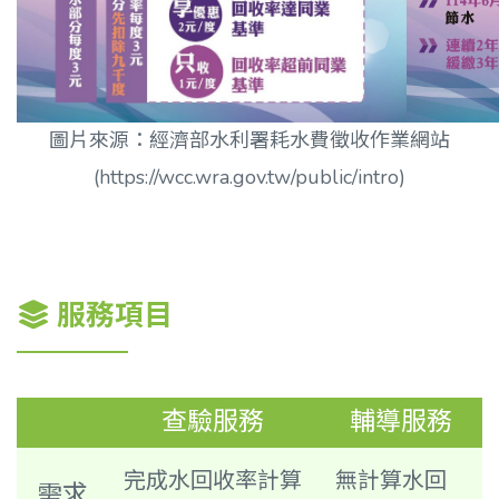
圖片來源：經濟部水利署耗水費徵收作業網站
(
https://wcc.wra.gov.tw/public/intro
)
服務項目
查驗服務
輔導服務
完成水回收率計算
無計算水回
需求