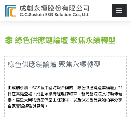
綠色供應鏈論壇 聚焦永續轉型
綠色供應鏈論壇 聚焦永續轉型
由成創永續、SGS及中國時報合辦的「綠色供應鏈產業論壇」21
日在高雄登場，成創永續總經理陳峙霖、新光醫院院長特助傅健
泰、嘉里大榮物流品保室主任陳祥，以及SGS副總裁鮑柏宇分享
自家實際經驗與見解。